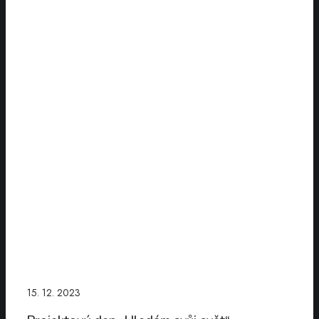
Projektový
den
„Hledám
svůj
svět“
15. 12. 2023