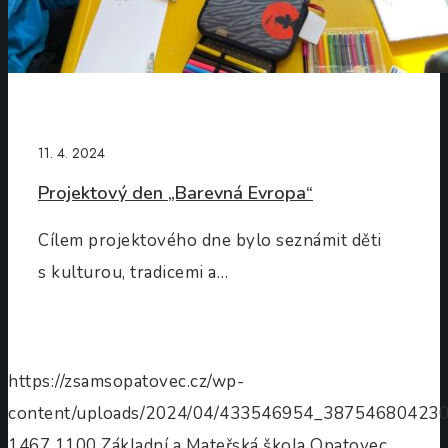
11. 4. 2024
Projektový den „Barevná Evropa“
Cílem projektového dne bylo seznámit děti
s kulturou, tradicemi a…
https://zsamsopatovec.cz/wp-
content/uploads/2024/04/433546954_38754680423
1467
1100
Základní a Mateřská škola Opatovec