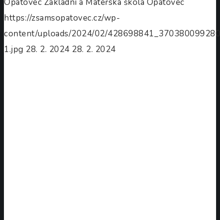
Opatovec
Základní a Mateřská škola Opatovec
https://zsamsopatovec.cz/wp-
content/uploads/2024/02/428698841_3703800992
1.jpg
28. 2. 2024
28. 2. 2024
Projektový
den
„Cesta
za
informacemi“