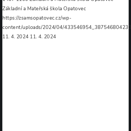
Základní a Mateřská škola Opatovec
https://zsamsopatovec.cz/wp-
content/uploads/2024/04/433546954_38754680423
11. 4. 2024
11. 4. 2024
Oblastní
kolo
Recitační
soutěže
ve
Svitavách