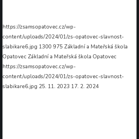
https://zsamsopatovec.cz/wp-
content/uploads/2024/01/zs-opatovec-slavnost-
slabikare6.jpg
1300
975
Základní a Mateřská škola
Opatovec
Základní a Mateřská škola Opatovec
https://zsamsopatovec.cz/wp-
content/uploads/2024/01/zs-opatovec-slavnost-
slabikare6.jpg
25. 11. 2023
17. 2. 2024
Projektový
den
„Cestujeme
po
Evropě“