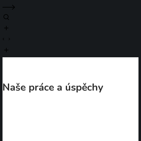
Naše práce a úspěchy
Zápis
do
1.