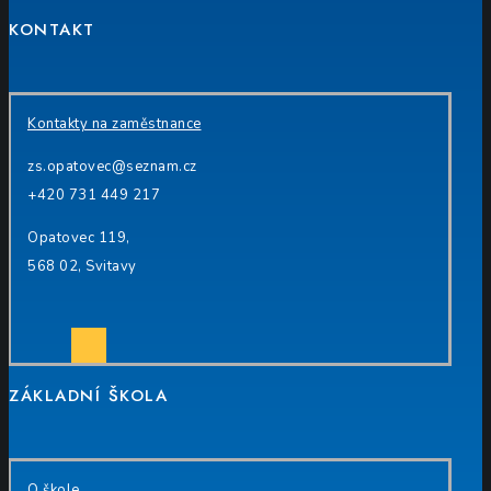
KONTAKT
Kontakty na zaměstnance
zs.opatovec@seznam.cz
+420 731 449 217
Opatovec 119,
568 02, Svitavy
Facebook
ZÁKLADNÍ ŠKOLA
O škole