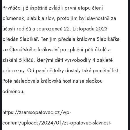
Prvňáčci již úspěšně zvládli první etapu čtení
písmenek, slabik a slov, proto jim byl slavnostně za
účasti rodičů a sourozenců 22. Listopadu 2023
předán Slabikář. Ten jim předala královna Slabikářka
ze Čtenářského království po splnění pěti úkolů a
získání 5 klíčů, kterými děti vysvobodily 4 zakleté
princezny. Od paní učitelky dostaly také pamětní list.
Poté následovala královská hostina se sladkou
odměnou.
https://zsamsopatovec.cz/wp-
content/uploads/2024/01/zs-opatovec-slavnost-