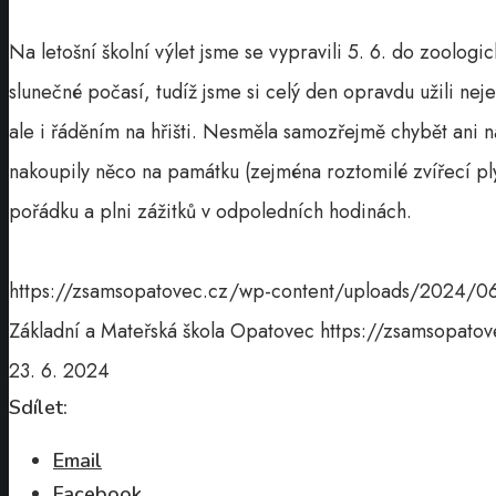
Na letošní školní výlet jsme se vypravili 5. 6. do zoologi
slunečné počasí, tudíž jsme si celý den opravdu užili nej
ale i řáděním na hřišti. Nesměla samozřejmě chybět ani n
nakoupily něco na památku (zejména roztomilé zvířecí plyš
pořádku a plni zážitků v odpoledních hodinách.
https://zsamsopatovec.cz/wp-content/uploads/2024
Základní a Mateřská škola Opatovec
https://zsamsopat
23. 6. 2024
Sdílet:
Email
Facebook