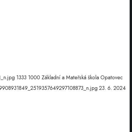
_n.jpg
1333
1000
Základní a Mateřská škola Opatovec
29908931849_2519357649297108873_n.jpg
23. 6. 2024