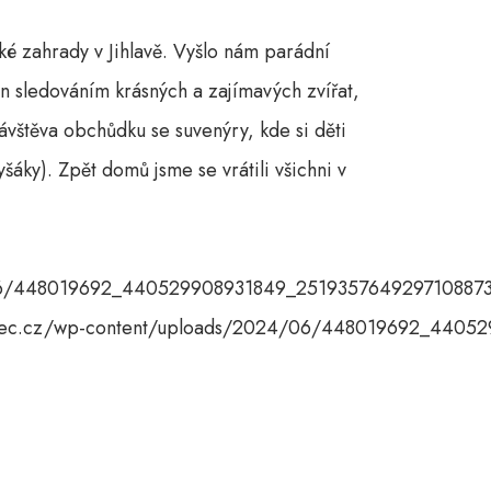
cké zahrady v Jihlavě. Vyšlo nám parádní
en sledováním krásných a zajímavých zvířat,
ávštěva obchůdku se suvenýry, kde si děti
áky). Zpět domů jsme se vrátili všichni v
/06/448019692_440529908931849_2519357649297108873
ovec.cz/wp-content/uploads/2024/06/448019692_4405