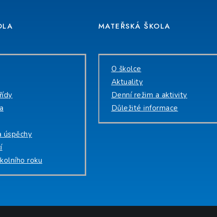
OLA
MATEŘSKÁ ŠKOLA
O školce
Aktuality
řídy
Denní režim a aktivity
na
Důležité informace
a úspěchy
í
kolního roku