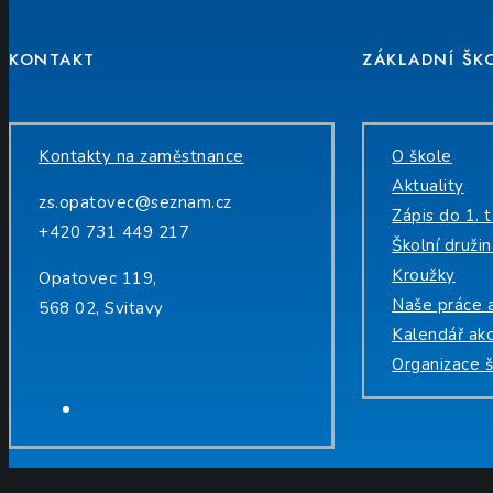
KONTAKT
ZÁKLADNÍ ŠK
Kontakty na zaměstnance
O škole
Aktuality
zs.opatovec@seznam.cz
Zápis do 1. t
+420 731 449 217
Školní druži
Kroužky
Opatovec 119,
Naše práce 
568 02, Svitavy
Kalendář akc
Organizace š
Facebook
PRÁVNÍ INFO