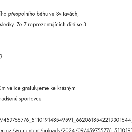
čního přespolního běhu ve Svitavách,
sledky. Ze 7 reprezentujících dětí se 3
i)
ům velice gratulujeme ke krásným
 nadšené sportovce.
/09/459755776_511019148549591_6620618542219301544_
ovec.cz/wp-content/uploads/2024/09/459755776_51101