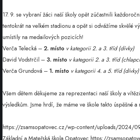
17. 9. se vybraní žáci naší školy opět zúčastnili každoro
tentokrát na velkém stadionu a opět si odvážíme skvělé vý
umístily na medailových pozicích!
Verča Telecká –
2. místo
v kategorii 2. a 3. tříd (dívky)
David Vodstrčil –
3. místo
v kategorii 2. a 3. tříd (chlapc
Verča Grundová –
1. místo
v kategorii 4. a 5. tříd (dívky)
Všem dětem děkujeme za reprezentaci naší školy a vítěz
výsledkům. Jsme hrdí, že máme ve škole takto úspěšné a
https://zsamsopatovec.cz/wp-content/uploads/2024
Základní a Mateřská škola Opatovec
https://zsamsopat