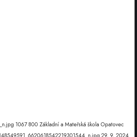
n.jpg
1067
800
Základní a Mateřská škola Opatovec
9148549591_6620618542219301544_n.jpg
29. 9. 2024