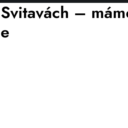
 Svitavách – mám
ce