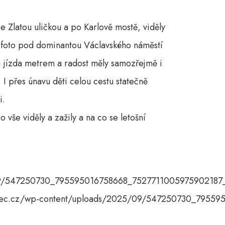
se Zlatou uličkou a po Karlově mostě, viděly
 foto pod dominantou Václavského náměstí
ti jízda metrem a radost měly samozřejmě i
 I přes únavu děti celou cestu statečně
i.
vše viděly a zažily a na co se letošní
/09/547250730_795595016758668_7527711005975902187_
ovec.cz/wp-content/uploads/2025/09/547250730_79559