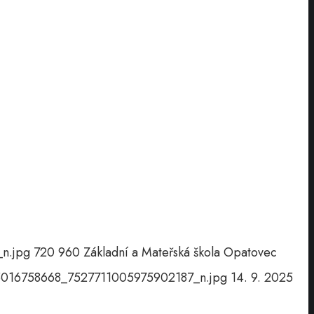
n.jpg
720
960
Základní a Mateřská škola Opatovec
5016758668_7527711005975902187_n.jpg
14. 9. 2025