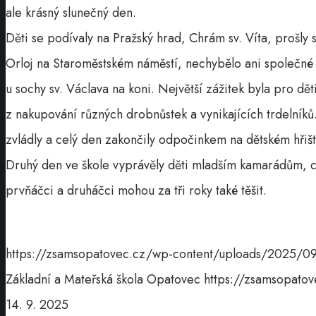
ale krásný slunečný den.
Děti se podívaly na Pražský hrad, Chrám sv. Víta, prošly 
Orloj na Staroměstském náměstí, nechybělo ani společné
u sochy sv. Václava na koni. Největší zážitek byla pro dě
z nakupování různých drobnůstek a vynikajících trdelníků.
zvládly a celý den zakončily odpočinkem na dětském hřišt
Druhý den ve škole vyprávěly děti mladším kamarádům, co 
prvňáčci a druháčci mohou za tři roky také těšit.
https://zsamsopatovec.cz/wp-content/uploads/2025
Základní a Mateřská škola Opatovec
https://zsamsopat
14. 9. 2025